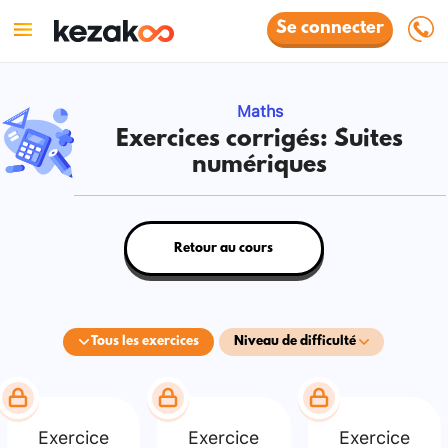
Se connecter
Maths
Exercices corrigés: Suites
numériques
Retour au cours
Tous les exercices
Niveau de difficulté
Exercice
Exercice
Exercice