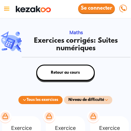
Se connecter
Maths
Exercices corrigés: Suites
numériques
Retour au cours
Tous les exercices
Niveau de difficulté
Exercice
Exercice
Exercice