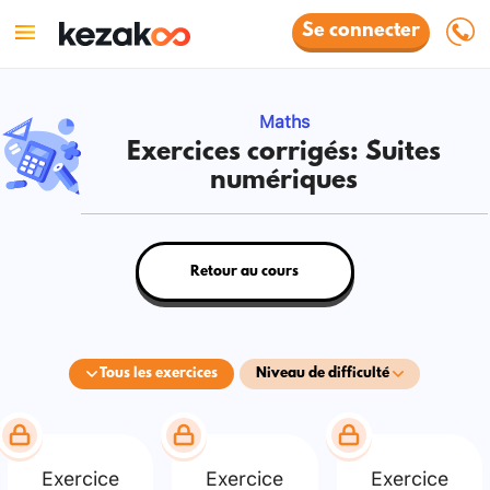
Se connecter
Maths
Exercices corrigés: Suites
numériques
Retour au cours
Tous les exercices
Niveau de difficulté
Exercice
Exercice
Exercice