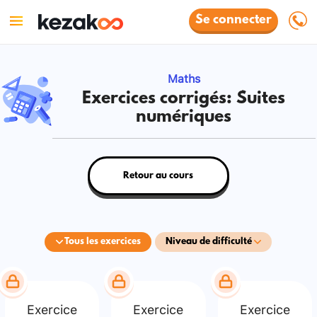
Se connecter
Maths
Exercices corrigés: Suites
numériques
Retour au cours
Tous les exercices
Niveau de difficulté
Exercice
Exercice
Exercice