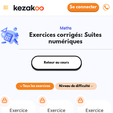
Se connecter
Maths
Exercices corrigés: Suites
numériques
Retour au cours
Tous les exercices
Niveau de difficulté
Exercice
Exercice
Exercice