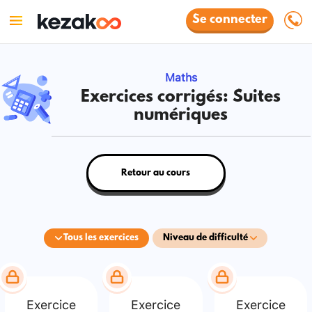
Se connecter
Maths
Exercices corrigés: Suites
numériques
Retour au cours
Tous les exercices
Niveau de difficulté
Exercice
Exercice
Exercice