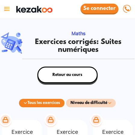
Se connecter
Maths
Exercices corrigés: Suites
numériques
Retour au cours
Tous les exercices
Niveau de difficulté
Exercice
Exercice
Exercice