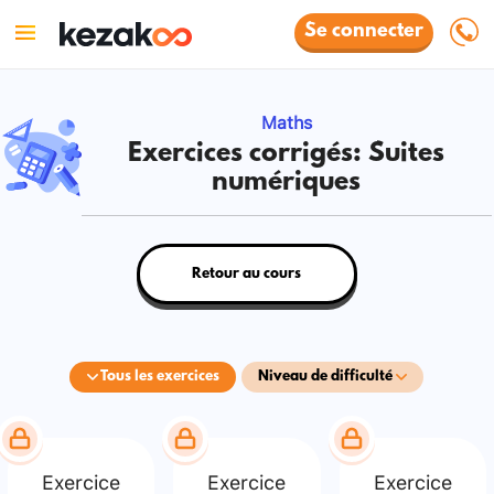
Se connecter
Maths
Exercices corrigés: Suites
numériques
Retour au cours
Tous les exercices
Niveau de difficulté
Exercice
Exercice
Exercice