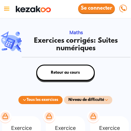
Se connecter
Maths
Exercices corrigés: Suites
numériques
Retour au cours
Tous les exercices
Niveau de difficulté
Exercice
Exercice
Exercice