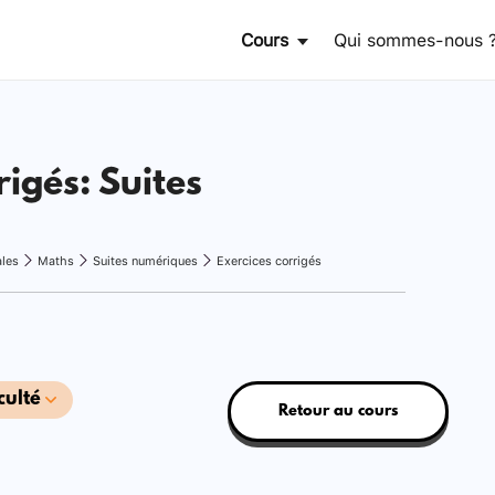
Cours
Qui sommes-nous 
rigés: Suites
ales
Maths
Suites numériques
Exercices corrigés
culté
Retour au cours