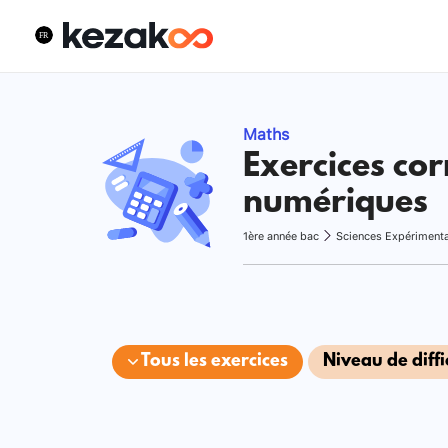
Maths
Exercices cor
numériques
1ère année bac
Sciences Expériment
Tous les exercices
Niveau de diffi