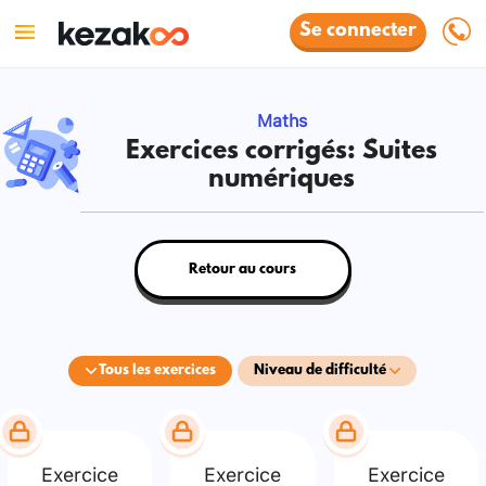
Se connecter
Maths
Exercices corrigés: Suites
numériques
Retour au cours
Tous les exercices
Niveau de difficulté
Exercice
Exercice
Exercice