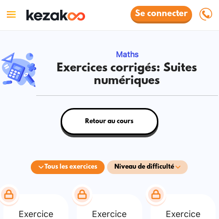
Se connecter
Maths
Exercices corrigés: Suites
numériques
Retour au cours
Tous les exercices
Niveau de difficulté
Exercice
Exercice
Exercice