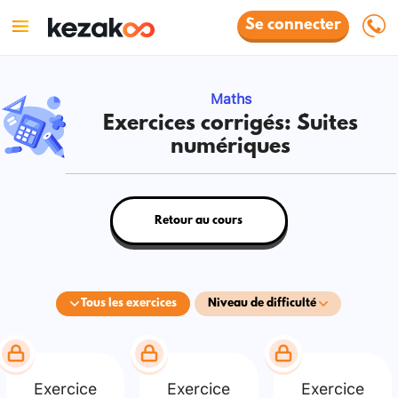
Se connecter
Maths
Exercices corrigés: Suites
numériques
Retour au cours
Tous les exercices
Niveau de difficulté
Exercice
Exercice
Exercice