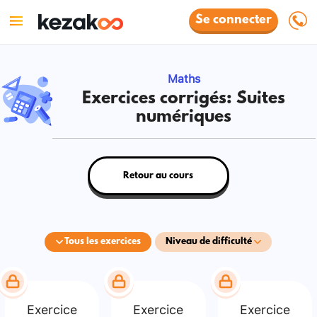
Se connecter
Maths
Exercices corrigés: Suites
numériques
Retour au cours
Tous les exercices
Niveau de difficulté
Exercice
Exercice
Exercice