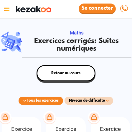
Se connecter
Maths
Exercices corrigés: Suites
numériques
Retour au cours
Tous les exercices
Niveau de difficulté
Exercice
Exercice
Exercice