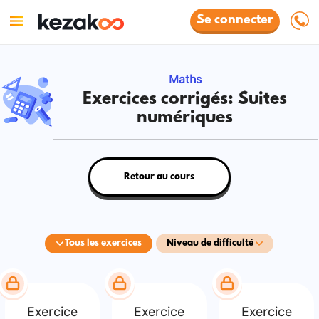
Se connecter
Maths
Exercices corrigés: Suites
numériques
Retour au cours
Tous les exercices
Niveau de difficulté
Exercice
Exercice
Exercice