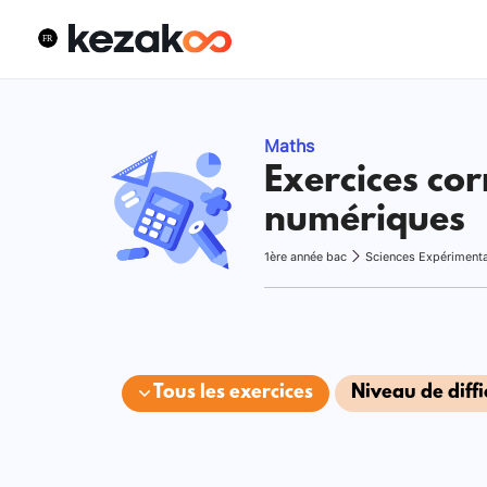
Maths
Exercices cor
numériques
1ère année bac
Sciences Expériment
Tous les exercices
Niveau de diffi