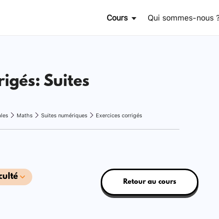
Cours
Qui sommes-nous 
rigés: Suites
ales
Maths
Suites numériques
Exercices corrigés
culté
Retour au cours