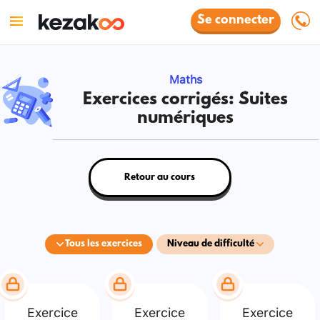
Se connecter
Maths
Exercices corrigés: Suites
numériques
Retour au cours
Tous les exercices
Niveau de difficulté
Exercice
Exercice
Exercice