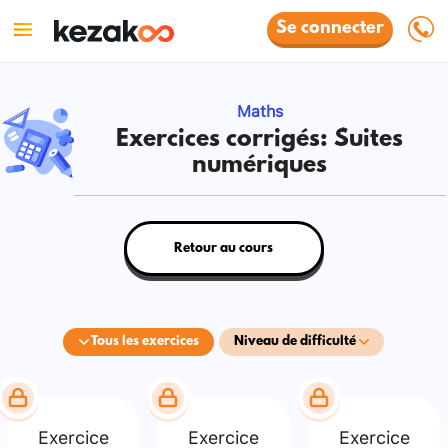
Se connecter
Maths
Exercices corrigés: Suites
numériques
Retour au cours
Tous les exercices
Niveau de difficulté
Exercice
Exercice
Exercice