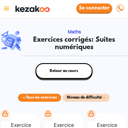
Se connecter
Maths
Exercices corrigés: Suites
numériques
Retour au cours
Tous les exercices
Niveau de difficulté
Exercice
Exercice
Exercice