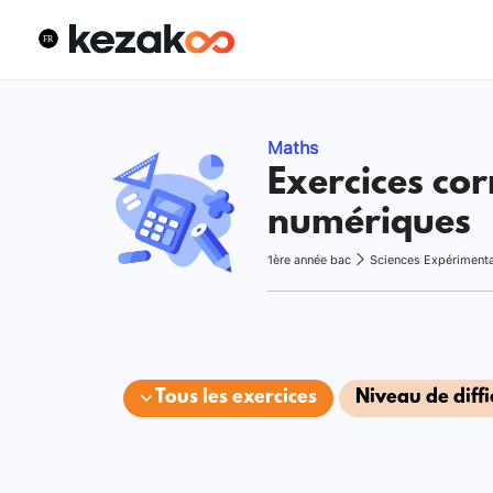
Maths
Exercices cor
numériques
1ère année bac
Sciences Expériment
Tous les exercices
Niveau de diffi