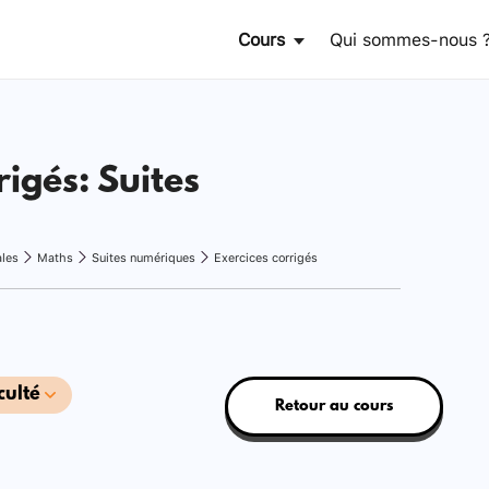
Cours
Qui sommes-nous 
rigés: Suites
ales
Maths
Suites numériques
Exercices corrigés
culté
Retour au cours