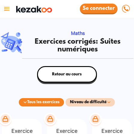
Se connecter
Maths
Exercices corrigés: Suites
numériques
Retour au cours
Tous les exercices
Niveau de difficulté
Exercice
Exercice
Exercice