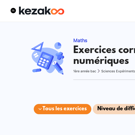
Maths
Exercices cor
numériques
1ère année bac
Sciences Expériment
Tous les exercices
Niveau de diffi