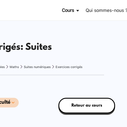
Cours
Qui sommes-nous 
rigés: Suites
ales
Maths
Suites numériques
Exercices corrigés
culté
Retour au cours