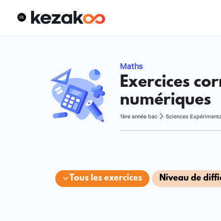
Maths
Exercices cor
numériques
1ère année bac
Sciences Expériment
Tous les exercices
Niveau de diffi