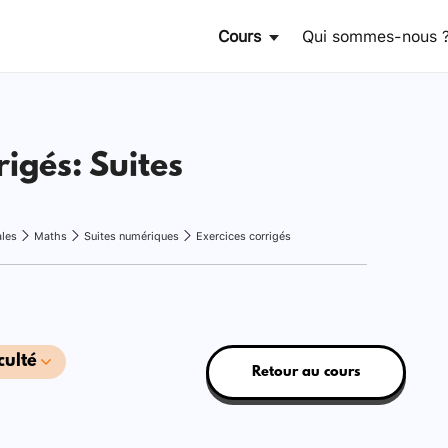
Cours
Qui sommes-nous 
rigés: Suites
ales
Maths
Suites numériques
Exercices corrigés
culté
Retour au cours