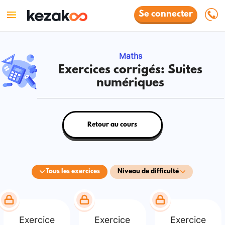
Se connecter
Maths
Exercices corrigés: Suites
numériques
Retour au cours
Tous les exercices
Niveau de difficulté
Exercice
Exercice
Exercice