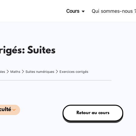
Cours
Qui sommes-nous 
rigés: Suites
ales
Maths
Suites numériques
Exercices corrigés
culté
Retour au cours