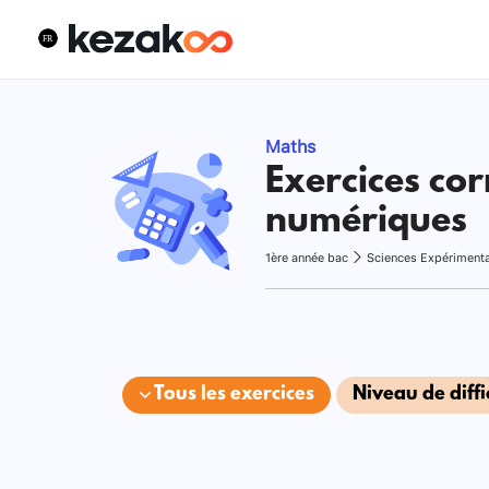
Maths
Exercices cor
numériques
1ère année bac
Sciences Expériment
Tous les exercices
Niveau de diffi