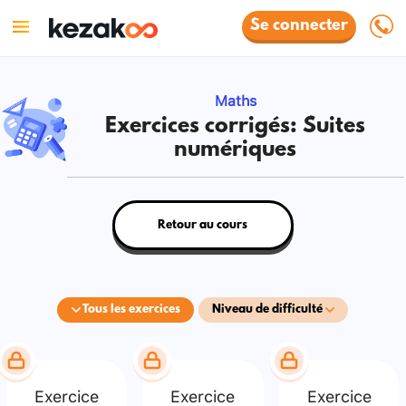
Se connecter
Maths
Exercices corrigés: Suites
numériques
Retour au cours
Tous les exercices
Niveau de difficulté
Exercice
Exercice
Exercice