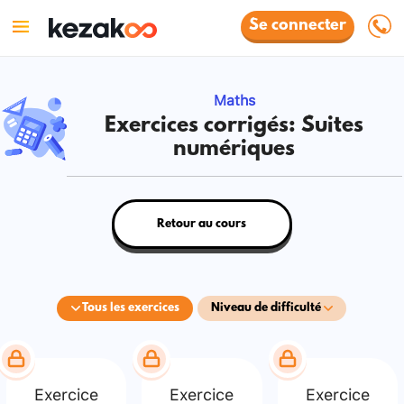
Se connecter
Maths
Exercices corrigés: Suites
numériques
Retour au cours
Tous les exercices
Niveau de difficulté
Exercice
Exercice
Exercice