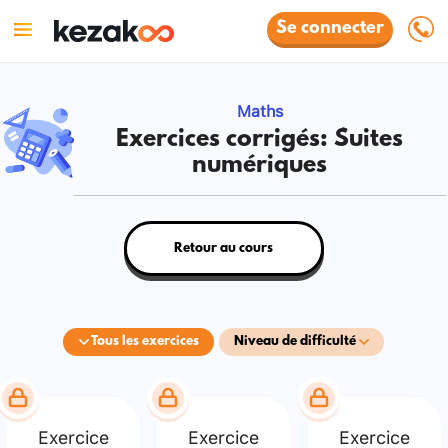
Se connecter
Maths
Exercices corrigés: Suites
numériques
Retour au cours
Tous les exercices
Niveau de difficulté
Exercice
Exercice
Exercice