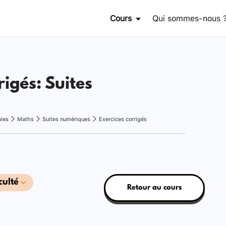
Cours
Qui sommes-nous 
rigés: Suites
ales
Maths
Suites numériques
Exercices corrigés
culté
Retour au cours