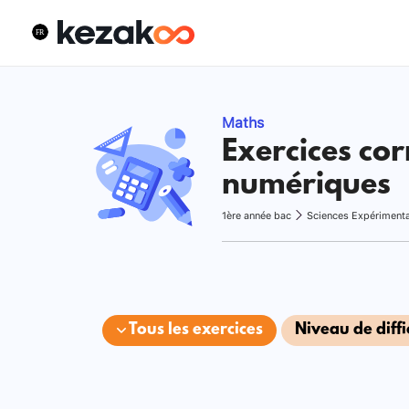
Maths
Exercices cor
numériques
1ère année bac
Sciences Expériment
Tous les exercices
Niveau de diffi