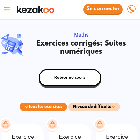
Se connecter
Maths
Exercices corrigés: Suites
numériques
Retour au cours
Tous les exercices
Niveau de difficulté
Exercice
Exercice
Exercice