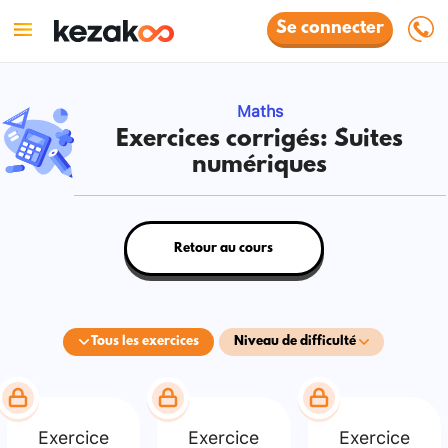
Se connecter
Maths
Exercices corrigés: Suites
numériques
Retour au cours
Tous les exercices
Niveau de difficulté
Exercice
Exercice
Exercice