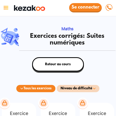
Se connecter
Maths
Exercices corrigés: Suites
numériques
Retour au cours
Tous les exercices
Niveau de difficulté
Exercice
Exercice
Exercice