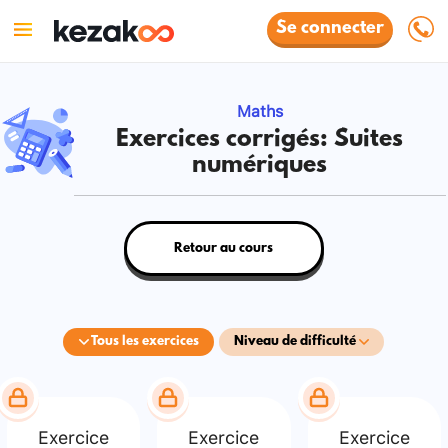
Se connecter
Maths
Exercices corrigés: Suites
numériques
Retour au cours
Tous les exercices
Niveau de difficulté
Exercice
Exercice
Exercice