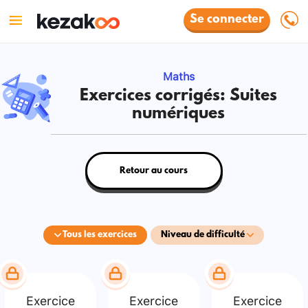
Se connecter
Maths
Exercices corrigés: Suites
numériques
Retour au cours
Tous les exercices
Niveau de difficulté
Exercice
Exercice
Exercice