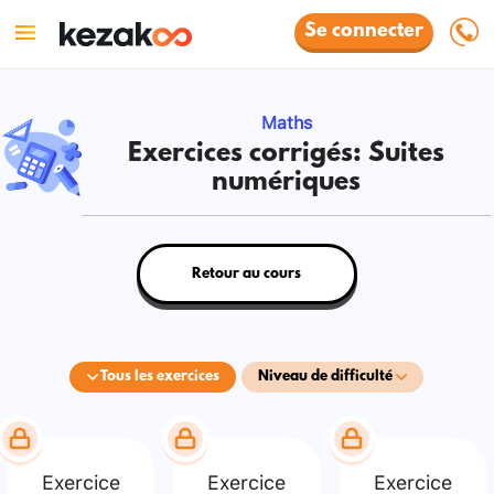
Se connecter
Maths
Exercices corrigés: Suites
numériques
Retour au cours
Tous les exercices
Niveau de difficulté
Exercice
Exercice
Exercice