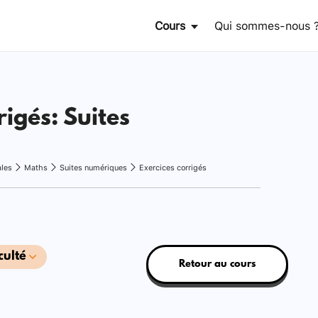
Cours
Qui sommes-nous 
rigés: Suites
ales
Maths
Suites numériques
Exercices corrigés
culté
Retour au cours