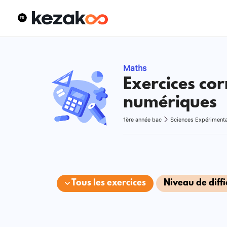
Maths
Exercices cor
numériques
1ère année bac
Sciences Expériment
Tous les exercices
Niveau de diffi