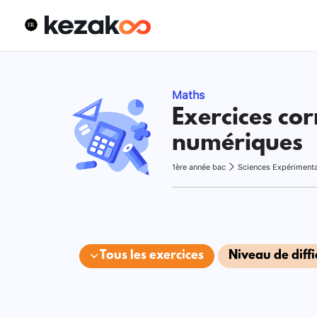
Maths
Exercices cor
numériques
1ère année bac
Sciences Expériment
Tous les exercices
Niveau de diffi