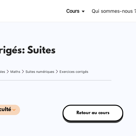
Cours
Qui sommes-nous 
rigés: Suites
ales
Maths
Suites numériques
Exercices corrigés
culté
Retour au cours