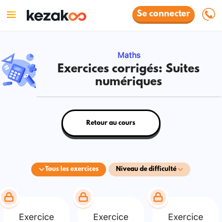
Se connecter
Maths
Exercices corrigés: Suites
numériques
Retour au cours
Tous les exercices
Niveau de difficulté
Exercice
Exercice
Exercice