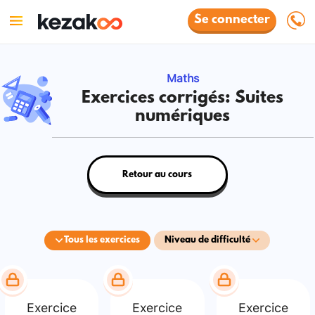
Se connecter
Maths
Exercices corrigés: Suites
numériques
Retour au cours
Tous les exercices
Niveau de difficulté
Exercice
Exercice
Exercice