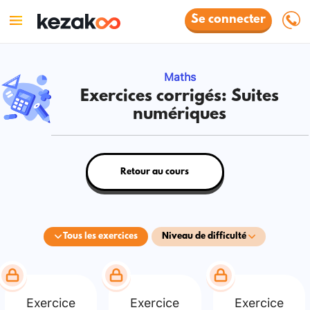
Se connecter
Maths
Exercices corrigés: Suites
numériques
Retour au cours
Tous les exercices
Niveau de difficulté
Exercice
Exercice
Exercice