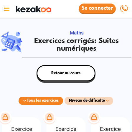
Se connecter
Maths
Exercices corrigés: Suites
numériques
Retour au cours
Tous les exercices
Niveau de difficulté
Exercice
Exercice
Exercice