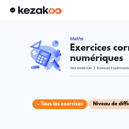
Maths
Exercices cor
numériques
1ère année bac
Sciences Expériment
Tous les exercices
Niveau de diffi