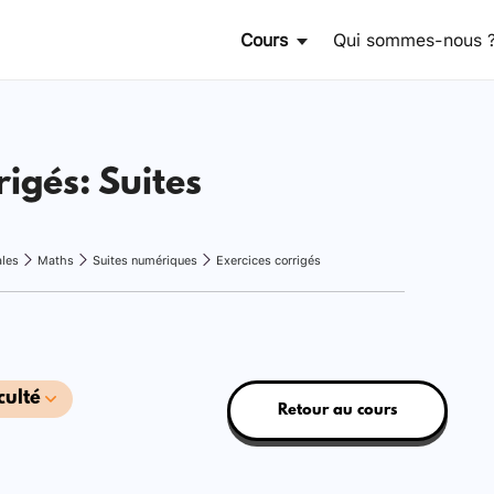
Cours
Qui sommes-nous 
rigés: Suites
ales
Maths
Suites numériques
Exercices corrigés
culté
Retour au cours