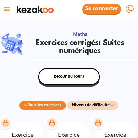
Se connecter
Maths
Exercices corrigés: Suites
numériques
Retour au cours
Tous les exercices
Niveau de difficulté
Exercice
Exercice
Exercice