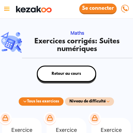
Se connecter
Maths
Exercices corrigés: Suites
numériques
Retour au cours
Tous les exercices
Niveau de difficulté
Exercice
Exercice
Exercice