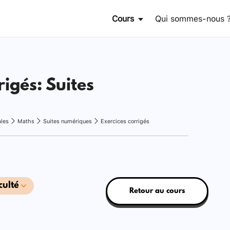
Cours
Qui sommes-nous 
rigés: Suites
ales
Maths
Suites numériques
Exercices corrigés
culté
Retour au cours