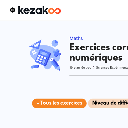
Maths
Exercices cor
numériques
1ère année bac
Sciences Expériment
Tous les exercices
Niveau de diffi