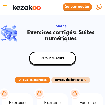
Se connecter
Maths
Exercices corrigés: Suites
numériques
Retour au cours
Tous les exercices
Niveau de difficulté
Exercice
Exercice
Exercice