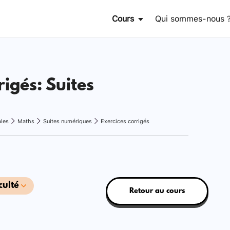
Cours
Qui sommes-nous 
rigés: Suites
ales
Maths
Suites numériques
Exercices corrigés
culté
Retour au cours