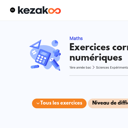
Maths
Exercices cor
numériques
1ère année bac
Sciences Expériment
Tous les exercices
Niveau de diffi