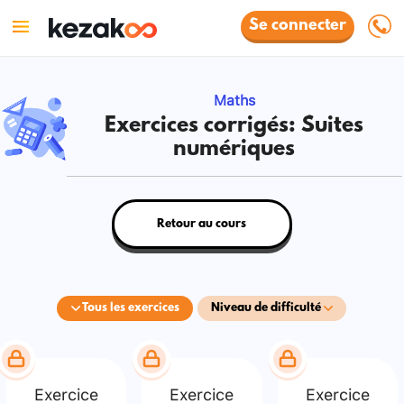
Se connecter
Maths
Exercices corrigés: Suites
numériques
Retour au cours
Tous les exercices
Niveau de difficulté
Exercice
Exercice
Exercice