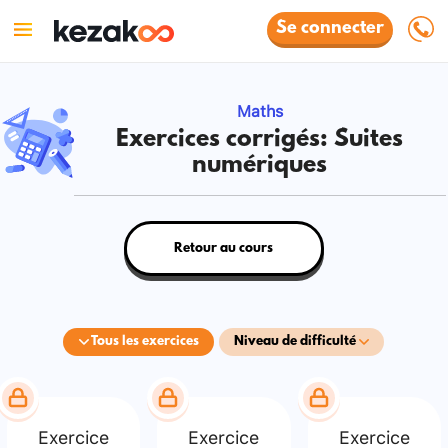
Se connecter
Maths
Exercices corrigés: Suites
numériques
Retour au cours
Tous les exercices
Niveau de difficulté
Exercice
Exercice
Exercice